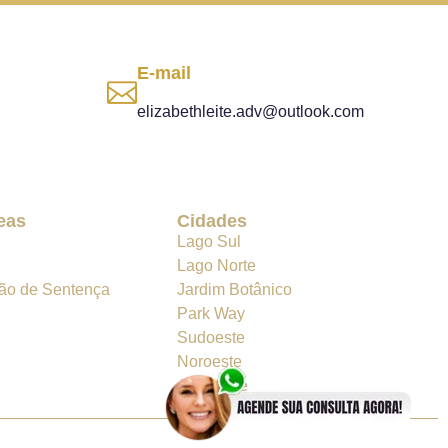
E-mail
elizabethleite.adv@outlook.com
eas
Cidades
Lago Sul
Lago Norte
ão de Sentença
Jardim Botânico
Park Way
Sudoeste
Noroeste
Asa Norte