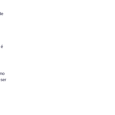
de
 é
omo
 ser